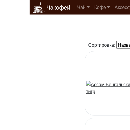
Чакофей
Чай
Кофе
Аксес
Сортировка: