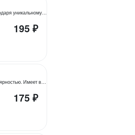
Один из самых экологически чистых чаёв в мире, благодаря уникальному климату и высокогорному расположению плантаций, с бесспорными вкусовыми преимуществами – крепкий, насыщенный с тонким цветочным ароматом и красивым янтарно-красным цветом настоя. Обладает весьма выраженным бодрящим эффектом и высоким содержанием антиоксидантов, замедляющих процессы старения в организме, способствует ускорению метаболизма.
195 ₽
Чай, выращенный в Кении, пользуется большой популярностью. Имеет высокое качество, красно-золотистый настой, очень нежный аромат, великолепный насыщенный вкус. Отличается высоким содержанием кофеина и ароматических веществ. Идеален как бодрящий утренний напиток, прекрасно сочетается с молоком. Помогает бороться с простудными и вирусными заболеваниями, улучшает работу сердечно-сосудистой системы, помогает снизить риск возникновения онкологических заболеваний, снижает уровень холестерина в крови.
175 ₽