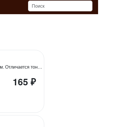
Превосходный индийский чай с плантации штата Ассам. Отличается тонким уникальным 'солодовым' ароматом и терпким вяжущим медовым привкусом.
165 ₽