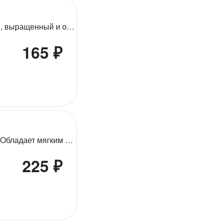
Превосходный всемирно известный и признанный чай, выращенный и обработанный в 'райских садах Ассама', обладает насыщенным ярким медным настоем с характерной солодовой терпкостью во вкусе, замечательным тонким ароматным букетом. Его крепость и насыщенность прекрасно дополнят молоко или лимон.
165 ₽
Эксклюзивный крупнолистовой чайиз региона Рухуна. Обладает мягким и насыщеннымсбалансированным вкусом, утонченным и ярким ароматом с цветочными оттенками.
225 ₽