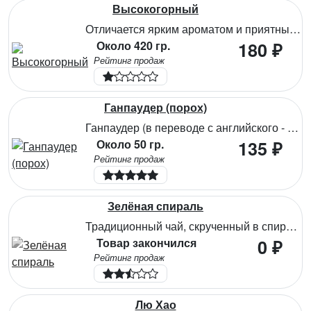
Высокогорный
Отличается ярким ароматом и приятным вкусом с травяными нотами. Содержит богатый комплекс витаминов и микроэлементов, способствует оздоровлению организма и повышению иммунитета.
Около 420 гр.
180 ₽
Рейтинг продаж
Ганпаудер (порох)
Ганпаудер (в переводе с английского - порох) имеет вид своеобразных туго скрученных шариков. Обладает ярким ароматическим букетом, в котором преобладают цветочные, цитрусовые и травянистые оттенки, настой с терпким вкусом и горчинкой. При длительном заваривании может сильно горчить, так как содержит довольно много кофеина. Прекрасно освежает в жаркий день, тонизирует и заряжает бодростью.
Около 50 гр.
135 ₽
Рейтинг продаж
Зелёная спираль
Традиционный чай, скрученный в спираль,отлично подходящий для ежедневного пользования. Аромат нежный, сладковатый, вкус слегка терпкий с травяными нотками. Чай содержит флавоноиды и антиоксиданты, укрепляющие кости и сердечнососудистую систему. При регулярном употреблении поддерживает уровень витаминов, микроэлементов и аминокислот в организме.
Товар закончился
0 ₽
Рейтинг продаж
Лю Хао