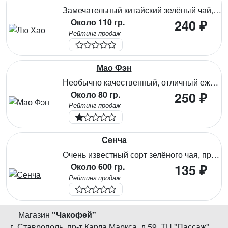
Замечательный китайский зелёный чай, один из лучших. Напиток обладает ярким свежим ароматом с фруктовыми нотами. Вкус напитка насыщенный с лёгкой приятной терпкостью и горчинкой, свойственной высококачественному чаю. Этот чай занимает лидирующие позиции по оздоровительному воздействию на организм – богат антиоксидантами, витаминами и микроэлементами, способствует очищению организма от токсинов и поддержке иммунитета, ускорению обменных процессов, укрепляет стенки сосудов, поддерживая их эластичность. Полифенолы чая замедляют окислительные процессы в организме и предотвращают образование тромбов.
Около 110 гр.
240 ₽
Рейтинг продаж
Мао Фэн
Необычно качественный, отличный ежедневный тонизирующий чай, который собирают и обрабатывают ранней весной исключительно вручную. Замечательно справляется с жаждой, даёт организму энергию на длительное время, с большим содержанием витамина С, чай антиоксидант. Это прекрасное сочетание кисло-сладкого вкуса, тонкого аромата и оздоровительного воздействия на организм. Подходит для неоднократного заваривания.
Около 80 гр.
250 ₽
Рейтинг продаж
Сенча
Очень известный сорт зелёного чая, производимого по японской технологии. Данный сорт собирается только ранней весной, когда чайные листья максимально полны витаминами и микроэлементами, из таких листьев получаются наиболее мягкие по вкусу и душистые чаи. Настой обладает освежающим бархатистым вкусом с лёгкой еле уловимой сладостью и весенним ароматом.
Около 600 гр.
135 ₽
Рейтинг продаж
Магазин
"
Чакофей
"
г. Ставрополь
,
пр-т Карла Маркса, д.59
,
ТЦ "Пассаж",