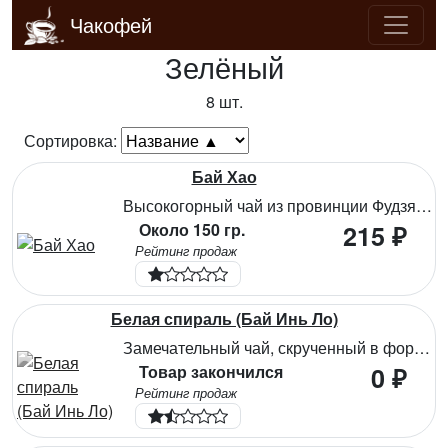
Чакофей
Зелёный
8 шт.
Сортировка:
Бай Хао
Высокогорный чай из провинции Фудзянь. Изготовлен из листьев и нежных почек. Богатый вкус и нежный аромат свойственен качественному чаю. Оставляет приятное сладковатое послевкусие. Очистительные свойства чая положительно сказываются на лимфатической системе, стимулирует жизнедеятельность, предупреждает старение клеток, накопление солей.
Около 150 гр.
215 ₽
Рейтинг продаж
Белая спираль (Бай Инь Ло)
Замечательный чай, скрученный в форме спиралек из самых нежных листочков и чайных почек. Ему присущ характерный пряный аромат и сладковатый вкус. Большое количество антиоксидантов чая очищают клетки от свободных радикалов, омолаживают организм, витамины и микроэлементы укрепляют сердечно-сосудистую систему, способствуют правильному обмену веществ.
Товар закончился
0 ₽
Рейтинг продаж