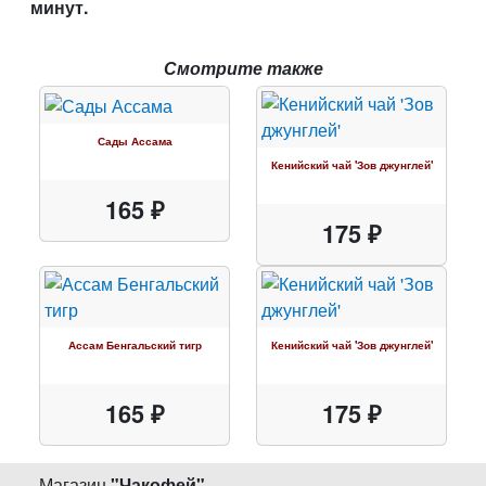
минут.
Смотрите также
Сады Ассама
Кенийский чай 'Зов джунглей'
165 ₽
175 ₽
Ассам Бенгальский тигр
Кенийский чай 'Зов джунглей'
165 ₽
175 ₽
Магазин
"
Чакофей
"