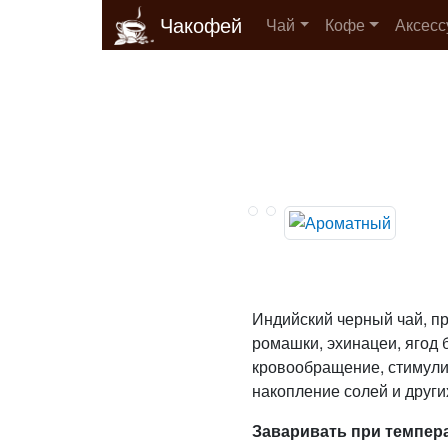
Чакофей
Чай
Кофе
Аксес
Индийский черный чай, п
ромашки, эхинацеи, ягод 
кровообращение, стимули
накопление солей и други
Заваривать при темпера