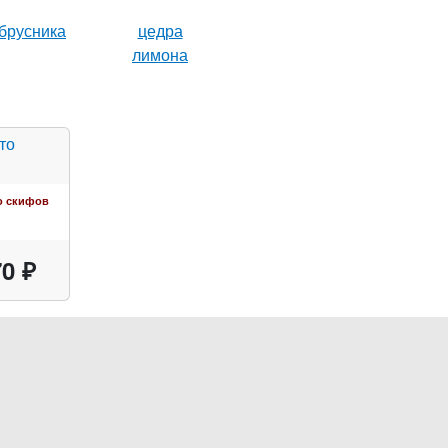
брусника
цедра
лимона
о скифов
0 ₽