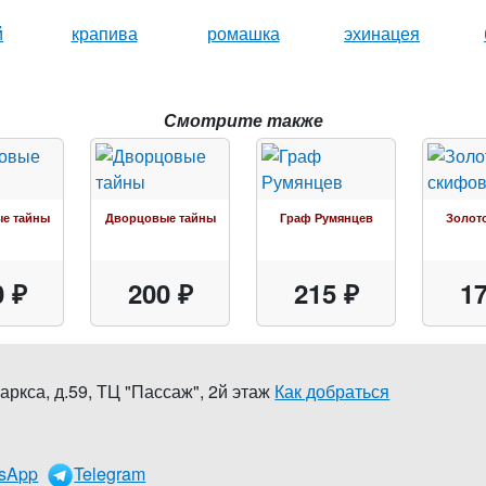
й
крапива
ромашка
эхинацея
Смотрите также
е тайны
Дворцовые тайны
Граф Румянцев
Золот
0 ₽
200 ₽
215 ₽
17
аркса, д.59
,
ТЦ "Пассаж", 2й этаж
Как добраться
0
sApp
Telegram