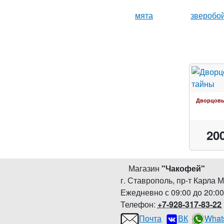
мята
зверобо
Дворцовы
20
Магазин
"
Чакофей
"
г. Ставрополь
,
пр-т Карла М
Ежедневно с 09:00 до 20:0
Телефон:
+7-928-317-83-22
Почта
ВК
What