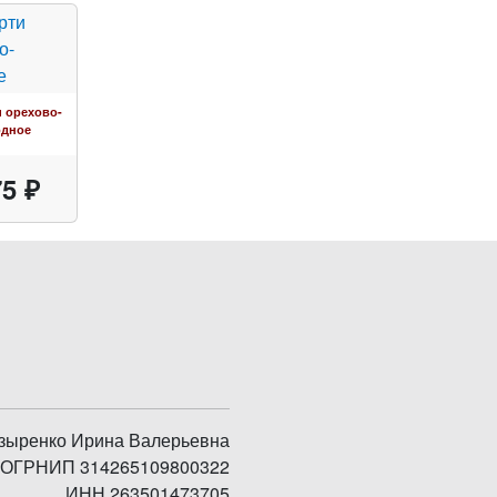
 орехово-
одное
5 ₽
зыренко Ирина Валерьевна
ОГРНИП 314265109800322
ИНН 263501473705