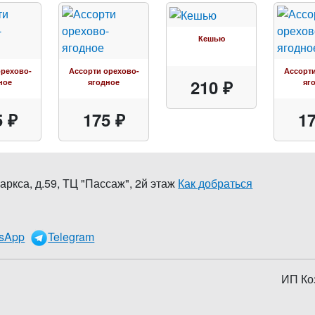
Кешью
орехово-
Ассорти орехово-
Ассорти
210 ₽
ное
ягодное
яг
5 ₽
175 ₽
17
аркса, д.59
,
ТЦ "Пассаж", 2й этаж
Как добраться
0
sApp
Telegram
ИП Ко