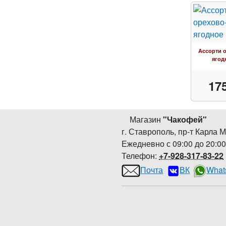
Ассорти 
ягод
17
Магазин
"
Чакофей
"
г. Ставрополь
,
пр-т Карла М
Ежедневно с 09:00 до 20:0
Телефон:
+7-928-317-83-22
Почта
ВК
What