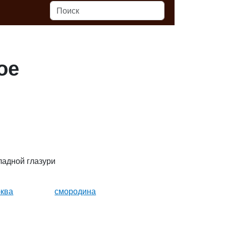
ое
ладной глазури
ква
смородина