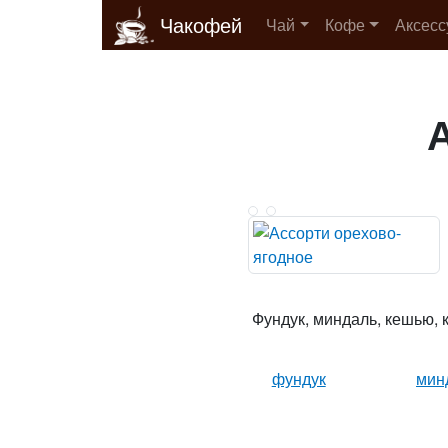
Чакофей
Чай
Кофе
Аксес
Фундук, миндаль, кешью, 
фундук
мин