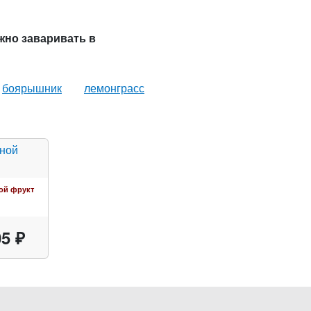
ожно заваривать в
боярышник
лемонграсс
ой фрукт
5 ₽