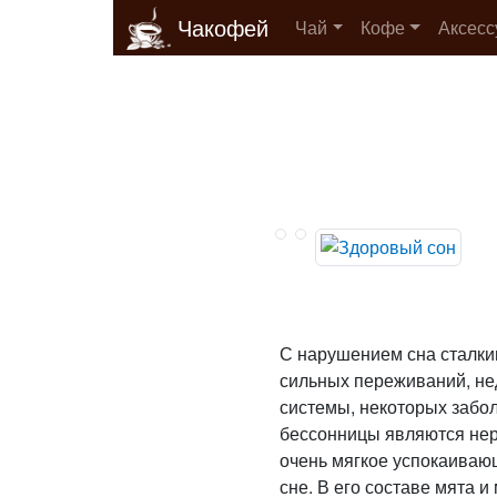
Чакофей
Чай
Кофе
Аксес
С нарушением сна сталкив
сильных переживаний, не
системы, некоторых забо
бессонницы являются нер
очень мягкое успокаиваю
сне. В его составе мята 