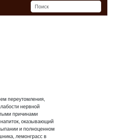
ием переутомления,
слабости нервной
стыми причинами
 напиток, оказывающий
асыпании и полноценном
шника, лемонграсс в